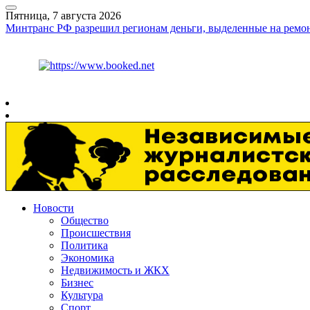
Пятница, 7 августа 2026
Минтранс РФ разрешил регионам деньги, выделенные на ремон
Курс ЦБ
$
81.41
€
94.06
Рязань
+
30°
C
Новости
Общество
Происшествия
Политика
Экономика
Недвижимость и ЖКХ
Бизнес
Культура
Спорт