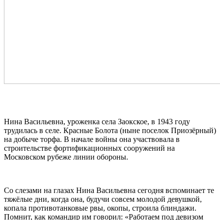
Нина Васильевна, уроженка села Заокское, в 1943 году
трудилась в селе. Красные Болота (ныне поселок Приозёрный)
на добыче торфа. В начале войны она участвовала в
строительстве фортификационных сооружений на
Московском рубеже линии обороны.
Со слезами на глазах Нина Васильевна сегодня вспоминает те
тяжёлые дни, когда она, будучи совсем молодой девушкой,
копала противотанковые рвы, окопы, строила блиндажи.
Помнит, как командир им говорил: «Работаем под девизом