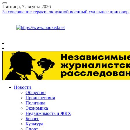
Пятница, 7 августа 2026
За совершение теракта окружной военный суд вынес приговор 
Курс ЦБ
$
81.41
€
94.06
Рязань
+
29°
C
Новости
Общество
Происшествия
Политика
Экономика
Недвижимость и ЖКХ
Бизнес
Культура
Спорт