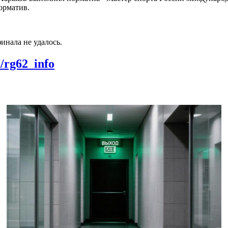
орматив.
инала не удалось.
m/rg62_info