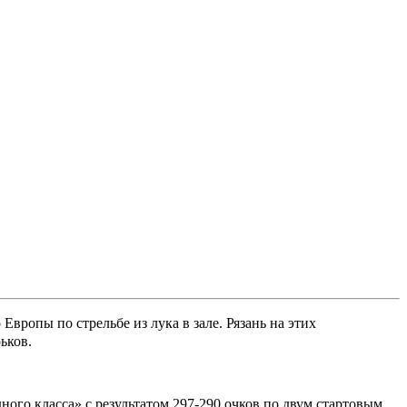
вропы по стрельбе из лука в зале. Рязань на этих
ьков.
го класса» с результатом 297-290 очков по двум стартовым