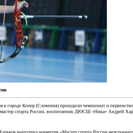
тив
я в городе Копер (Словения) проходили чемпионат и первенство Е
л мастер спорта России, воспитанник ДЮСШ «Ника» Андрей Хар
Харьков выполнил норматив «Мастер спорта России международно