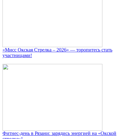
«Мисс Окская Стрелка – 2026» — торопитесь стать
участницами!
Фитнес‑день в Рязани: зарядись энергией на «Окской
стрелке»!