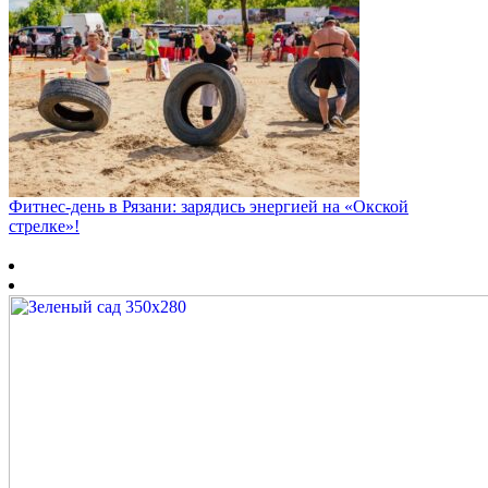
Фитнес‑день в Рязани: зарядись энергией на «Окской
стрелке»!