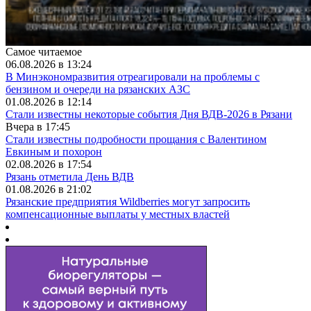
Самое читаемое
06.08.2026 в 13:24
В Минэкономразвития отреагировали на проблемы с
бензином и очереди на рязанских АЗС
01.08.2026 в 12:14
Стали известны некоторые события Дня ВДВ-2026 в Рязани
Вчера в 17:45
Стали известны подробности прощания с Валентином
Евкиным и похорон
02.08.2026 в 17:54
Рязань отметила День ВДВ
01.08.2026 в 21:02
Рязанские предприятия Wildberries могут запросить
компенсационные выплаты у местных властей