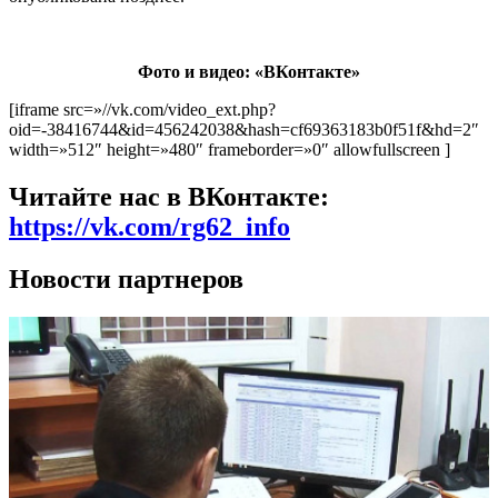
Фото и видео: «ВКонтакте»
[iframe src=»//vk.com/video_ext.php?
oid=-38416744&id=456242038&hash=cf69363183b0f51f&hd=2″
width=»512″ height=»480″ frameborder=»0″ allowfullscreen ]
Читайте нас в ВКонтакте:
https://vk.com/rg62_info
Новости партнеров