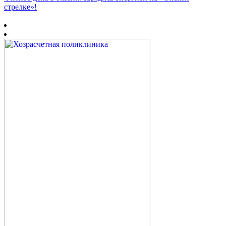
стрелке»!