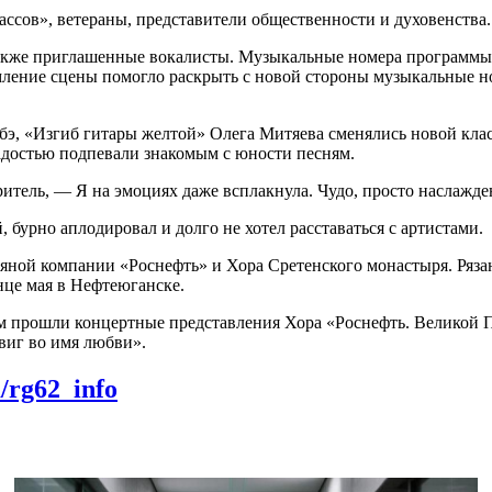
ссов», ветераны, представители общественности и духовенства.
 также приглашенные вокалисты. Музыкальные номера программ
ение сцены помогло раскрыть с новой стороны музыкальные но
бэ, «Изгиб гитары желтой» Олега Митяева сменялись новой кл
радостью подпевали знакомым с юности песням.
итель, — Я на эмоциях даже всплакнула. Чудо, просто наслажде
бурно аплодировал и долго не хотел расставаться с артистами.
ной компании «Роснефть» и Хора Сретенского монастыря. Рязан
нце мая в Нефтеюганске.
ом прошли концертные представления Хора «Роснефть. Великой П
виг во имя любви».
m/rg62_info