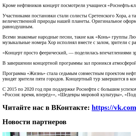
Кроме нефтяников концерт посмотрели учащиеся «Роснефть-кла
Участниками постановки стали солисты Сретенского Хора, а
величественной природы нашей планеты. Оригинальное оформл
равнодушным.
Всеми знакомые народные песни, такие как «Конь» группы Лю
музыкальные номера Хор исполнял вместе с залом, зрители с 
«Концерт просто феерический, — поделилась впечатлениями зр
В завершении концертной программы зал проникся атмосферой, 
Программа «Жизнь» стала седьмым совместным проектом нефтя
увидят зрители пяти городов. Концертный тур завершится в ко
С 2015 по 2020 год при поддержке Роснефти с большим успех
«Россия: время, вперёд»», «Шедевры мировой культуры», «Под
Читайте нас в ВКонтакте:
https://vk.co
Новости партнеров