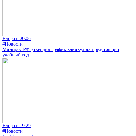
Вчера в 20:06
#Новости
Минпрос РФ утвердил график каникул на предстоящий
учебный год
Вчера в 19:29
#Новости