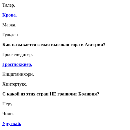
Талер.
Крона.
Марка.
Гульден.
Как называется самая высокая гора в Австрии?
Гросвенедигер.
Гросглоккнер.
Кицштайнхорн.
Хинтертукс.
С какой из этих стран НЕ граничит Боливия?
Перу.
Чили.
Уругвай.