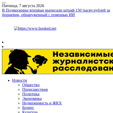
Пятница, 7 августа 2026
В Подмосковье впервые выписали штраф 150 тысяч рублей за
борщевик, обнаруженный с помощью ИИ
Курс ЦБ
$
81.41
€
94.06
Рязань
+
30°
C
Новости
Общество
Происшествия
Политика
Экономика
Недвижимость и ЖКХ
Бизнес
Культура