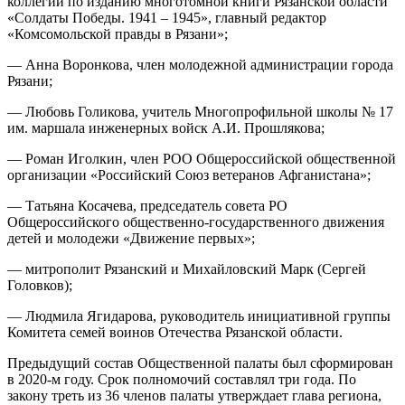
коллегии по изданию многотомной книги Рязанской области
«Солдаты Победы. 1941 – 1945», главный редактор
«Комсомольской правды в Рязани»;
— Анна Воронкова, член молодежной администрации города
Рязани;
— Любовь Голикова, учитель Многопрофильной школы № 17
им. маршала инженерных войск А.И. Прошлякова;
— Роман Иголкин, член РОО Общероссийской общественной
организации «Российский Союз ветеранов Афганистана»;
— Татьяна Косачева, председатель совета РО
Общероссийского общественно-государственного движения
детей и молодежи «Движение первых»;
— митрополит Рязанский и Михайловский Марк (Сергей
Головков);
— Людмила Ягидарова, руководитель инициативной группы
Комитета семей воинов Отечества Рязанской области.
Предыдущий состав Общественной палаты был сформирован
в 2020-м году. Срок полномочий составлял три года. По
закону треть из 36 членов палаты утверждает глава региона,