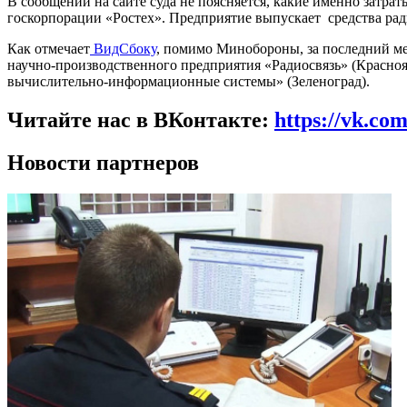
В сообщении на сайте суда не поясняется, какие именно затрат
госкорпорации «Ростех». Предприятие выпускает средства ради
Как отмечает
ВидСбоку
, помимо Минобороны, за последний мес
научно-производственного предприятия «Радиосвязь» (Красноя
вычислительно-информационные системы» (Зеленоград).
Читайте нас в ВКонтакте:
https://vk.co
Новости партнеров