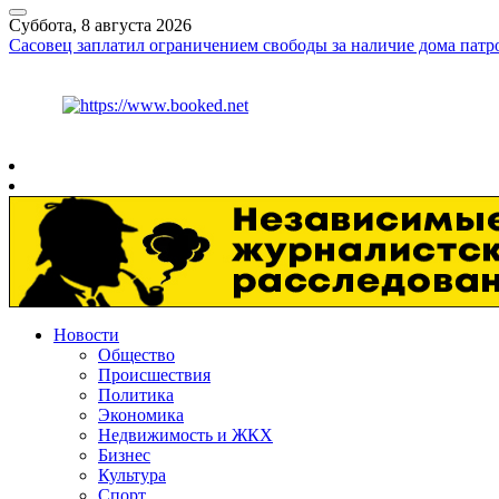
Суббота, 8 августа 2026
Сасовец заплатил ограничением свободы за наличие дома патр
Курс ЦБ
$
82.17
€
94.84
Рязань
+
24°
C
Новости
Общество
Происшествия
Политика
Экономика
Недвижимость и ЖКХ
Бизнес
Культура
Спорт