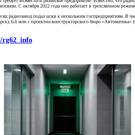
ы требует возместить рязанское предприятие. Известно, что ради
освязи. С октября 2022 года оно работает в трехсменном режим
яц радиозавод подал иски к нескольким госпредприятиям. В час
рск), 6,6 млн с проектно-конструкторского бюро «Автоматика»
m/rg62_info