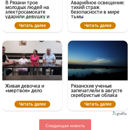
В Рязани трое
Аварийное освещение:
молодых людей на
тихий страж
электросамокате
безопасности в мире
ударили девушку и
тьмы
скрылись
Читать далее
Читать далее
Живая девочка и
Рязанские ученые
«мертвое» дело
запечатлели в августе
серебристые облака
Читать далее
Читать далее
Следующая новость