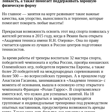
ловкость, а также помогает поддерживать хорошую
физическую форму
Но главное — занятия на корте развивают такие важные
качества, как упорство, выносливость и терпение, которые
помогают покорить любые высоты!
Прекрасная возможность освоить этот вид спорта появилась у
жителей региона в 2015 году, когда в Рязани была открыта
«Академия тенниса имени Н.Н. Озерова». Она по праву
считается одним из лучших в России центров подготовки
теннисистов.
За время работы её тренеры воспитали 32 мастера спорта,
победителей чемпионата и кубка России, призёра юношеских
Олимпийских игр, победителя первенства Европы, а также
более 20 победителей на международных соревнованиях и
более 500 — во всероссийских турнирах. А в прошлом году
Анастасия Гасанова, занимавшаяся в «Академии тенниса» с
момента её основания, вышла в основную сетку открытого
чемпионата Франции «Ролан Гаррос». В спорткомплексе
имеется всё, что нужно для успешных занятий. На 18
теннисных кортах (крытых и закрытых) проводятся
групповые и индивидуальные тренировки под руководством
опытных наставников, предусмотрена возможность аренды
корта. Также здесь есть бильярд, зал для игры в сквош,