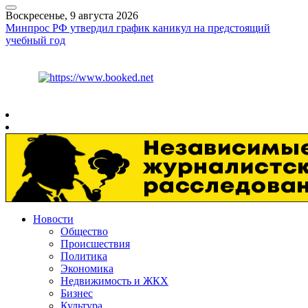
Воскресенье, 9 августа 2026
Минпрос РФ утвердил график каникул на предстоящий
учебный год
Курс ЦБ
$
82.17
€
94.84
Рязань
+
26°
C
Новости
Общество
Происшествия
Политика
Экономика
Недвижимость и ЖКХ
Бизнес
Культура