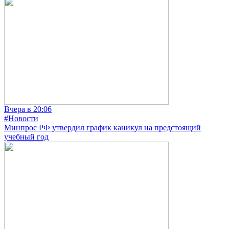
Вчера в 20:06
#Новости
Минпрос РФ утвердил график каникул на предстоящий
учебный год