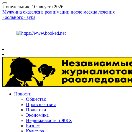
Понедельник, 10 августа 2026
Мужчина оказался в реанимации после месяца лечения
«больного» зуба
Курс ЦБ
$
82.17
€
94.84
Рязань
+
21°
C
Новости
Общество
Происшествия
Политика
Экономика
Недвижимость и ЖКХ
Бизнес
Культура