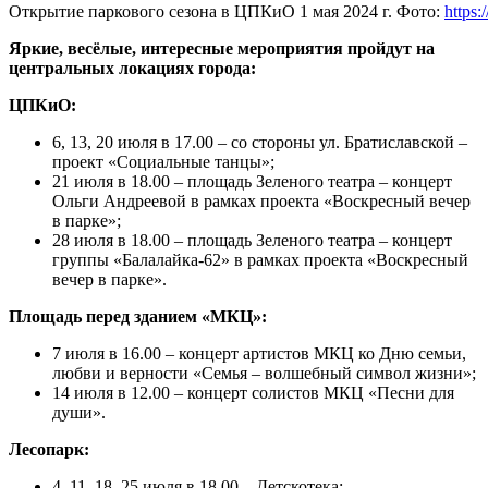
Открытие паркового сезона в ЦПКиО 1 мая 2024 г. Фото:
https:
Яркие, весёлые, интересные мероприятия пройдут на
центральных локациях города:
ЦПКиО:
6, 13, 20 июля в 17.00 – со стороны ул. Братиславской –
проект «Социальные танцы»;
21 июля в 18.00 – площадь Зеленого театра – концерт
Ольги Андреевой в рамках проекта «Воскресный вечер
в парке»;
28 июля в 18.00 – площадь Зеленого театра – концерт
группы «Балалайка-62» в рамках проекта «Воскресный
вечер в парке».
Площадь перед зданием «МКЦ»:
7 июля в 16.00 – концерт артистов МКЦ ко Дню семьи,
любви и верности «Семья – волшебный символ жизни»;
14 июля в 12.00 – концерт солистов МКЦ «Песни для
души».
Лесопарк:
4, 11, 18, 25 июля в 18.00 – Детскотека;