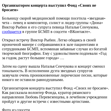
Организатором концерта выступил Фонд «Своих не
бросаем»
Больницу скорой медицинской помощи посетила «звездная»
чета – певец и композитор, солист и лидер группы «Дюна»
Виктор Рыбин и его супруга певица Наталья Сенчукова,
сообщается
в группе БСМП в соцсети «ВКонтакте».
Открыл встречу Виктор Рыбин. Легко общаясь в своей
ироничной манере с собравшимися в зале пациентами и
сотрудниками БСМП, вспоминая забавные случаи из богатой
творческой биографии. Ему с удовольствием подпевали «Год
за годом, растут большие города» …
Затем на сцену вышла Наталья Сенчукова и концерт сменил
тональность. В исполнении дуэта звездных супругов
зазвучали очень проникновенные лирические песни, которые
никого не оставили равнодушными.
Организатором концерта выступил Фонд «Своих не бросаем».
Как рассказала волонтер Фонда, куратор рязанского
направления Любовь Перевезенцева, в лечебном учреждении
пройдут и другие встречи с известными артистами.
Фото из соцсети