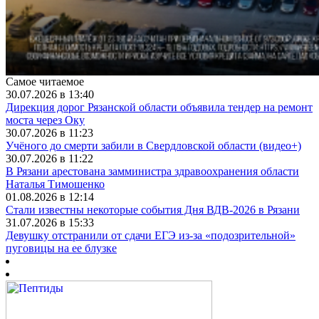
Самое читаемое
30.07.2026 в 13:40
Дирекция дорог Рязанской области объявила тендер на ремонт
моста через Оку
30.07.2026 в 11:23
Учёного до смерти забили в Свердловской области (видео+)
30.07.2026 в 11:22
В Рязани арестована замминистра здравоохранения области
Наталья Тимошенко
01.08.2026 в 12:14
Стали известны некоторые события Дня ВДВ-2026 в Рязани
31.07.2026 в 15:33
Девушку отстранили от сдачи ЕГЭ из-за «подозрительной»
пуговицы на ее блузке