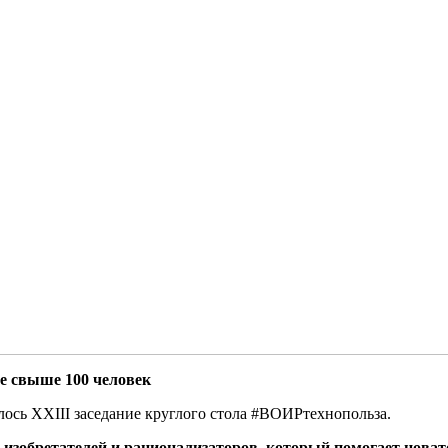
е свыше 100 человек
ялось XXIII заседание круглого стола #ВОИРтехнопольза.
изобретателей и рационализаторов, который помогает новато