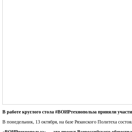
В работе круглого стола #ВОИРтехнопольза приняли участи
В понедельник, 13 октября, на базе Рязанского Политеха состо
«ВОИРтехнопольза» — это проект Всероссийского общества 