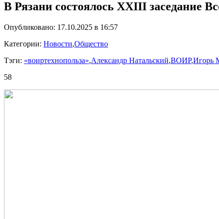
В Рязани состоялось XXIII заседание В
Опубликовано: 17.10.2025 в 16:57
Категории:
Новости
,
Общество
Тэги:
«воиртехнопольза»
,
Александр Натальский
,
ВОИР
,
Игорь 
58