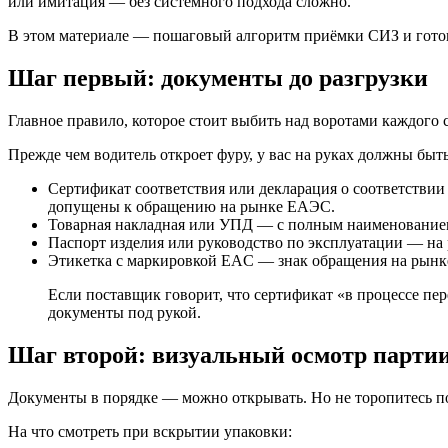
или имитация — без системного подхода сложно.
В этом материале — пошаговый алгоритм приёмки СИЗ и готовы
Шаг первый: документы до разгрузки
Главное правило, которое стоит выбить над воротами каждого
Прежде чем водитель откроет фуру, у вас на руках должны быть
Сертификат соответствия или декларация о соответстви
допущены к обращению на рынке ЕАЭС.
Товарная накладная или УПД — с полным наименованием
Паспорт изделия или руководство по эксплуатации — на 
Этикетка с маркировкой EAC — знак обращения на рынке
Если поставщик говорит, что сертификат «в процессе пе
документы под рукой.
Шаг второй: визуальный осмотр парти
Документы в порядке — можно открывать. Но не торопитесь по
На что смотреть при вскрытии упаковки: