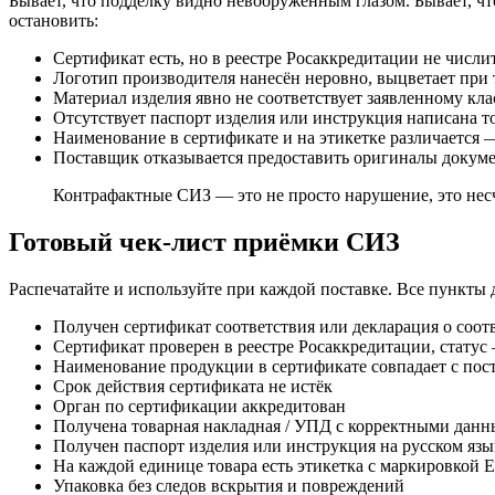
Бывает, что подделку видно невооружённым глазом. Бывает, ч
остановить:
Сертификат есть, но в реестре Росаккредитации не числит
Логотип производителя нанесён неровно, выцветает при 
Материал изделия явно не соответствует заявленному к
Отсутствует паспорт изделия или инструкция написана т
Наименование в сертификате и на этикетке различается —
Поставщик отказывается предоставить оригиналы докумен
Контрафактные СИЗ — это не просто нарушение, это нес
Готовый чек-лист приёмки СИЗ
Распечатайте и используйте при каждой поставке. Все пункты
Получен сертификат соответствия или декларация о соот
Сертификат проверен в реестре Росаккредитации, стату
Наименование продукции в сертификате совпадает с пос
Срок действия сертификата не истёк
Орган по сертификации аккредитован
Получена товарная накладная / УПД с корректными дан
Получен паспорт изделия или инструкция на русском язы
На каждой единице товара есть этикетка с маркировкой
Упаковка без следов вскрытия и повреждений