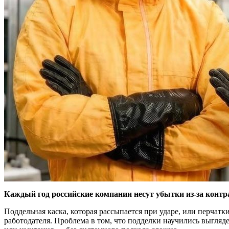
Каждый год российские компании несут убытки из-за конт
Поддельная каска, которая рассыпается при ударе, или перчатк
работодателя. Проблема в том, что подделки научились выгляде