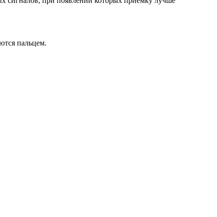
ных сигналов, при появлении которых приёмку лучше
ются пальцем.