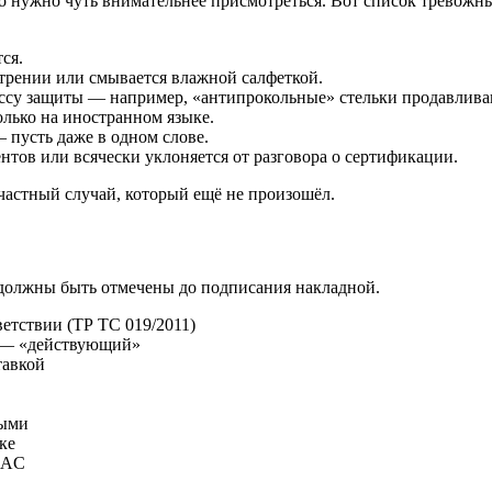
то нужно чуть внимательнее присмотреться. Вот список тревож
ся.
трении или смывается влажной салфеткой.
лассу защиты — например, «антипрокольные» стельки продавлива
олько на иностранном языке.
 пусть даже в одном слове.
тов или всячески уклоняется от разговора о сертификации.
частный случай, который ещё не произошёл.
 должны быть отмечены до подписания накладной.
ветствии (ТР ТС 019/2011)
с — «действующий»
тавкой
ными
ке
 EAC