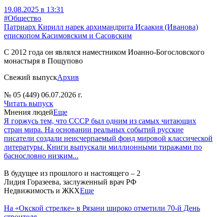
19.08.2025 в 13:31
#Общество
Патриарх Кирилл нарек архимандрита Исаакия (Иванова)
епископом Касимовским и Сасовским
С 2012 года он являлся наместником Иоанно-Богословского
монастыря в Пощупово
Свежий выпуск
Архив
№ 05 (449) 06.07.2026 г.
Читать выпуск
Мнения людей
Еще
Я горжусь тем, что СССР был одним из самых читающих
стран мира. На основании реальных событий русские
писатели создали неисчерпаемый фонд мировой классической
литературы. Книги выпускали миллионными тиражами по
баснословно низким...
В будущее из прошлого и настоящего – 2
Лидия Горазеева, заслуженный врач РФ
Недвижимость и ЖКХ
Еще
На «Окской стрелке» в Рязани широко отметили 70-й День
строителя