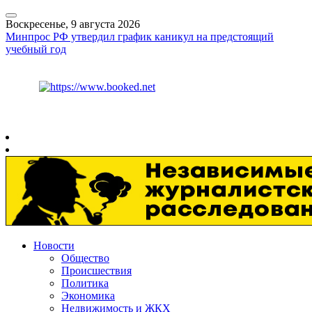
Воскресенье, 9 августа 2026
Минпрос РФ утвердил график каникул на предстоящий
учебный год
Курс ЦБ
$
82.17
€
94.84
Рязань
+
20°
C
Новости
Общество
Происшествия
Политика
Экономика
Недвижимость и ЖКХ