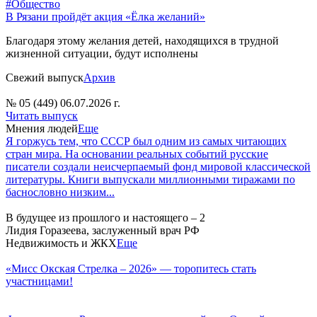
#Общество
В Рязани пройдёт акция «Ёлка желаний»
Благодаря этому желания детей, находящихся в трудной
жизненной ситуации, будут исполнены
Свежий выпуск
Архив
№ 05 (449) 06.07.2026 г.
Читать выпуск
Мнения людей
Еще
Я горжусь тем, что СССР был одним из самых читающих
стран мира. На основании реальных событий русские
писатели создали неисчерпаемый фонд мировой классической
литературы. Книги выпускали миллионными тиражами по
баснословно низким...
В будущее из прошлого и настоящего – 2
Лидия Горазеева, заслуженный врач РФ
Недвижимость и ЖКХ
Еще
«Мисс Окская Стрелка – 2026» — торопитесь стать
участницами!