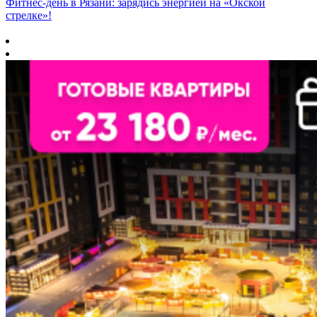
Фитнес‑день в Рязани: зарядись энергией на «Окской
стрелке»!