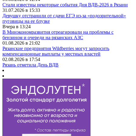
Стали известны некоторые события Дня ВДВ-2026 в Рязани
31.07.2026 в 15:33
Девушку отстранили от сдачи ЕГЭ из-за «подозрительной»
пуговицы на ее блузке
Вчера в 13:24
В Минэкономразвития отреагировали на проблемы с
бензином и очереди на рязанских АЗС
01.08.2026 в 21:02
Рязанские предприятия Wildberries могут запросить
компенсационные выплаты у местных властей
02.08.2026 в 17:54
Рязань отметила День ВДВ