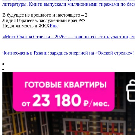
литературы. Книги выпускали миллионными тиражами по басн
В будущее из прошлого и настоящего – 2
Лидия Горазеева, заслуженный врач РФ
Недвижимость и ЖКХ
Еще
«Мисс Окская Стрелка – 2026» — торопитесь стать участницам
Фитнес‑день в Рязани: зарядись энергией на «Окской стрелке»!