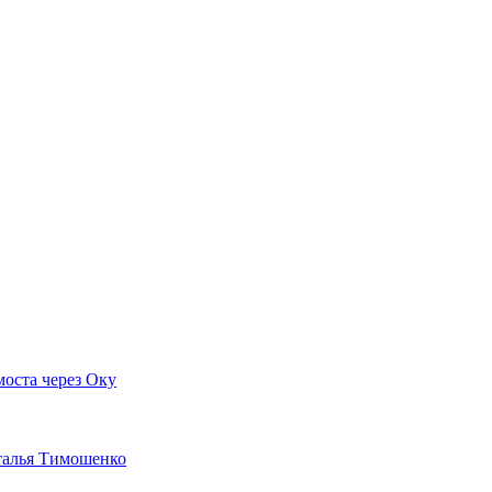
моста через Оку
аталья Тимошенко