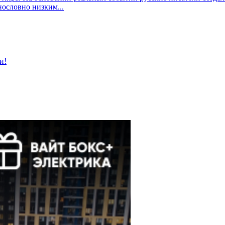
ословно низким...
и!