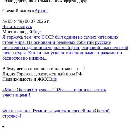
возле деревушки Томасберг-Хоффельдорф
Свежий выпуск
Архив
№ 05 (449) 06.07.2026 г.
Читать выпуск
Мнения людей
Еще
Я горжусь тем, что СССР был одним из самых читающих
стран мира. На основании реальных событий русские
писатели создали неисчерпаемый фонд мировой классической
литературы. Книги выпускали миллионными тиражами по
баснословно низким...
В будущее из прошлого и настоящего – 2
Лидия Горазеева, заслуженный врач РФ
Недвижимость и ЖКХ
Еще
«Мисс Окская Стрелка – 2026» — торопитесь стать
участницами!
Фитнес‑день в Рязани: зарядись энергией на «Окской
стрелке»!