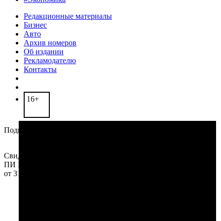
Редакционные материалы
Бизнес
Авто
Архив номеров
Об издании
Рекламодателю
Контакты
16+
Подписывайтесь на нас в социальных сетях:
Свидетельство о регистрации СМИ:
ПИ №ТУ62-0200
от 31 октября 2013 года
© ООО «Рязанская Газета» (2012-2025) – Новости
Рязани и Рязанской области
Исключительные права на материалы, размещённые
на интернет-сайте
rg62.info
, в соответствии с