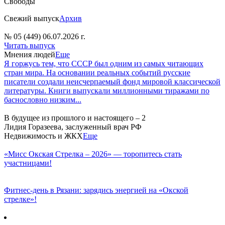
Свободы
Свежий выпуск
Архив
№ 05 (449) 06.07.2026 г.
Читать выпуск
Мнения людей
Еще
Я горжусь тем, что СССР был одним из самых читающих
стран мира. На основании реальных событий русские
писатели создали неисчерпаемый фонд мировой классической
литературы. Книги выпускали миллионными тиражами по
баснословно низким...
В будущее из прошлого и настоящего – 2
Лидия Горазеева, заслуженный врач РФ
Недвижимость и ЖКХ
Еще
«Мисс Окская Стрелка – 2026» — торопитесь стать
участницами!
Фитнес‑день в Рязани: зарядись энергией на «Окской
стрелке»!