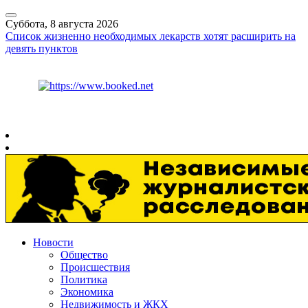
Суббота, 8 августа 2026
Список жизненно необходимых лекарств хотят расширить на
девять пунктов
Курс ЦБ
$
82.17
€
94.84
Рязань
+
24°
C
Новости
Общество
Происшествия
Политика
Экономика
Недвижимость и ЖКХ