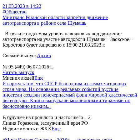
21.03.2023 в 14:22
#Общество
Минтранс Рязанской области запретил движение
автотранспорта в районе села Шумашь
В связи с подъемом уровня паводковых вод движение
автотранспорта на участке автодороги Шумашь – Заокское –
Коростово будет запрещено с 15:00 21.03.2023 г.
Свежий выпуск
Архив
№ 05 (449) 06.07.2026 г.
Читать выпуск
Мнения людей
Еще
Я горжусь тем, что СССР был одним из самых читающих
стран мира. На основании реальных событий русские
писатели создали неисчерпаемый фонд мировой классической
литературы. Книги выпускали миллионными тиражами по
баснословно низким...
В будущее из прошлого и настоящего – 2
Лидия Горазеева, заслуженный врач РФ
Недвижимость и ЖКХ
Еще
«Мисс Окская Стрелка – 2026» — торопитесь стать