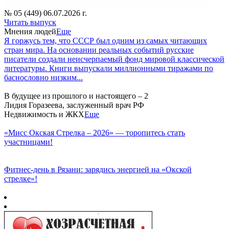
№ 05 (449) 06.07.2026 г.
Читать выпуск
Мнения людей
Еще
Я горжусь тем, что СССР был одним из самых читающих
стран мира. На основании реальных событий русские
писатели создали неисчерпаемый фонд мировой классической
литературы. Книги выпускали миллионными тиражами по
баснословно низким...
В будущее из прошлого и настоящего – 2
Лидия Горазеева, заслуженный врач РФ
Недвижимость и ЖКХ
Еще
«Мисс Окская Стрелка – 2026» — торопитесь стать
участницами!
Фитнес‑день в Рязани: зарядись энергией на «Окской
стрелке»!