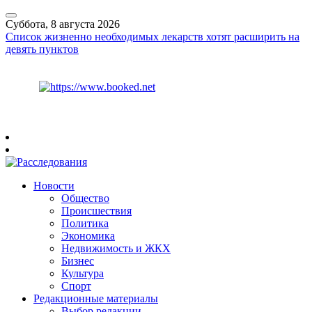
Суббота, 8 августа 2026
Список жизненно необходимых лекарств хотят расширить на
девять пунктов
Курс ЦБ
$
82.17
€
94.84
Рязань
+
24°
C
Новости
Общество
Происшествия
Политика
Экономика
Недвижимость и ЖКХ
Бизнес
Культура
Спорт
Редакционные материалы
Выбор редакции