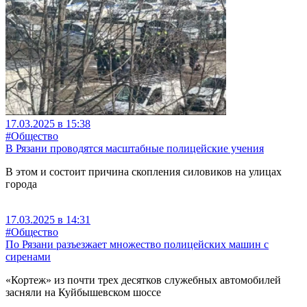
17.03.2025 в 15:38
#Общество
В Рязани проводятся масштабные полицейские учения
В этом и состоит причина скопления силовиков на улицах
города
17.03.2025 в 14:31
#Общество
По Рязани разъезжает множество полицейских машин с
сиренами
«Кортеж» из почти трех десятков служебных автомобилей
засняли на Куйбышевском шоссе