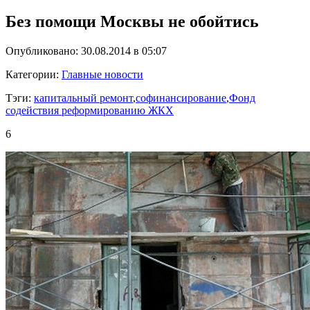
Без помощи Москвы не обойтись
Опубликовано: 30.08.2014 в 05:07
Категории:
Главные новости
Тэги:
капитальный ремонт
,
софинансирование
,
Фонд
содействия реформированию ЖКХ
6