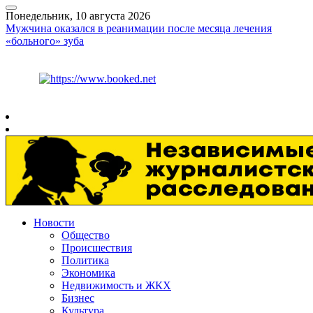
Понедельник, 10 августа 2026
Мужчина оказался в реанимации после месяца лечения
«больного» зуба
Курс ЦБ
$
82.17
€
94.84
Рязань
+
20°
C
Новости
Общество
Происшествия
Политика
Экономика
Недвижимость и ЖКХ
Бизнес
Культура