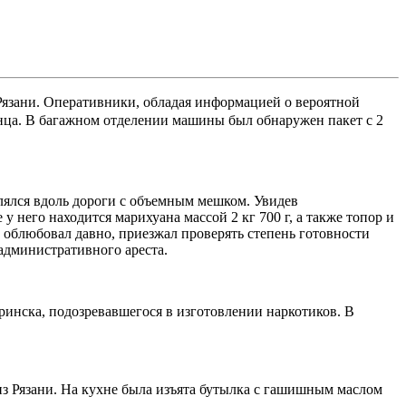
язани. Оперативники, обладая информацией о вероятной
анца. В багажном отделении машины был обнаружен пакет с 2
лялся вдоль дороги с объемным мешком. Увидев
него находится марихуана массой 2 кг 700 г, а также топор и
 облюбовал давно, приезжал проверять степень готовности
 административного ареста.
инска, подозревавшегося в изготовлении наркотиков. В
з Рязани. На кухне была изъята бутылка с гашишным маслом