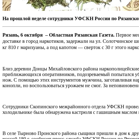
На прошлой неделе сотрудники УФСКН России по Рязанской
Рязань, 6 октября – Областная Рязанская Газета.
Первое мес
доставке в город наркотиков, задержали на ул. Солотчинское 
кг 810 г марихуаны, а под капотом — сверток с 30 г этого нарк
Близ деревни Донцы Михайловского района наркополицейские 
приближающихся оперативников, подозреваемый попытался убежа
нож. С помощью этих инструментов мужчина, заготавливая нар
конопли, но воспользоваться урожаем не смог. За неповиновен
Сотрудники Скопинского межрайонного отдела УФСКН провели 
холодильнике была обнаружена кастрюля с гашишным маслом м
В селе Тырново Пронского района сыщики пришли в дом к друг
массой 180 г, сообщает пресс-служба УФСКН России по Рязанск