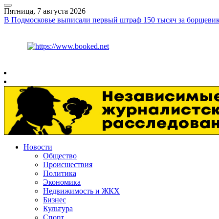
Пятница, 7 августа 2026
В Подмосковье выписали первый штраф 150 тысяч за борщев
Курс ЦБ
$
81.41
€
94.06
Рязань
+
30°
C
Новости
Общество
Происшествия
Политика
Экономика
Недвижимость и ЖКХ
Бизнес
Культура
Спорт