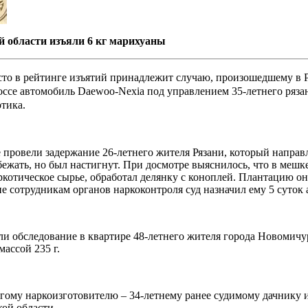
 области изъяли 6 кг марихуаны
то в рейтинге изъятий принадлежит случаю, произошедшему в Р
шоссе автомобиль Daewoo-Nexia под управлением 35-летнего ряз
отика.
провели задержание 26-летнего жителя Рязани, который направ
ть, но был настигнут. При досмотре выяснилось, что в мешке у 
котическое сырье, обработал делянку с коноплей. Плантацию он
ие сотрудникам органов наркоконтроля суд назначил ему 5 суток
обследование в квартире 48-летнего жителя города Новомичур
ассой 235 г.
ому наркоизготовителю – 34-летнему ранее судимому дачнику и
ой области.