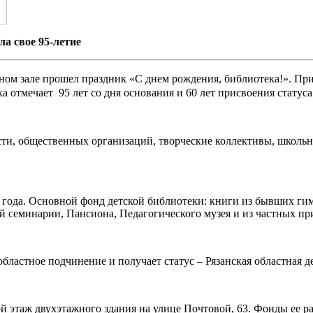
ла свое 95-летие
ом зале прошел праздник «С днем рождения, библиотека!». Прич
а отмечает 95 лет со дня основания и 60 лет присвоения статус
ти, общественных организаций, творческие коллективы, школьно
года. Основной фонд детской библиотеки: книги из бывших гим
й семинарии, Пансиона, Педагогического музея и из частных пр
областное подчинение и получает статус – Рязанская областная д
 этаж двухэтажного здания на улице Почтовой, 63. Фонды ее рас