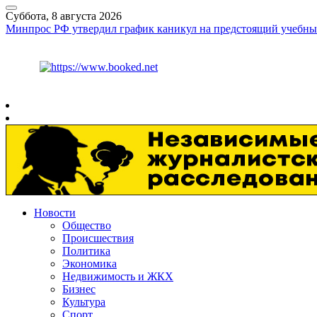
Суббота, 8 августа 2026
Минпрос РФ утвердил график каникул на предстоящий учебны
Курс ЦБ
$
82.17
€
94.84
Рязань
+
26°
C
Новости
Общество
Происшествия
Политика
Экономика
Недвижимость и ЖКХ
Бизнес
Культура
Спорт