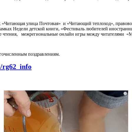
к «Читающая улица Почтовая» и «Читающий теплоход», правов
мках Недели детской книги, «Фестиваль любителей иностранны
ые чтения, межрегиональные онлайн игры между читателями «М
огочисленным поздравлениям.
m/rg62_info
i