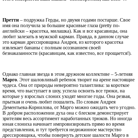
Претти
– подружка Герды, но двумя годами постарше. Свое
имя она получила за большие красивые глаза (pretty по-
английски – красотка, милашка). Как и все красавицы, она
любит залезать в мужской карман. Правда, в данном случае
это карман дрессировщика Андрея, из которого красотка
извлекает бананы с полным осознанием своей
безнаказанности (красавицам, как известно, все прощается!).
Однако главная звезда в этом дружном коллективе – 5-летняя
Марго
. Этот шаловливый ребенок творит на арене настоящие
чудеса. Она от природы невероятно талантлива: за короткое
время, что выступает в шоу, успела освоить все трюки, на
которые у взрослых слоних уходят многие годы. Она резвая,
прыткая и очень любит пошалить. По словам Андрея
Дементьева-Корнилова, от Марго можно ожидать чего угодно.
В добром расположении духа она с блеском демонстрирует
зрителям весь ассортимент наработанных трюков. Но иногда
юная слониха начинает импровизировать прямо во время
представления, и тут требуется недюжинное мастерство
дрессировщика, чтобы повернуть детские шалости Марго в