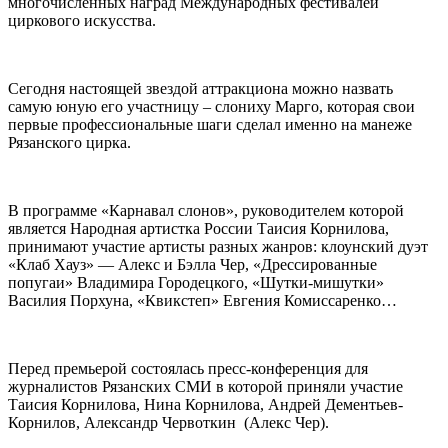
многочисленных наград Международных фестивалей
циркового искусства.
Сегодня настоящей звездой аттракциона можно назвать
самую юную его участницу – слониху Марго, которая свои
первые профессиональные шаги сделал именно на манеже
Рязанского цирка.
В программе «Карнавал слонов», руководителем которой
является Народная артистка России Таисия Корнилова,
принимают участие артисты разных жанров: клоунский дуэт
«Клаб Хауз» — Алекс и Бэлла Чер, «Дрессированные
попугаи» Владимира Городецкого, «Шутки-мишутки»
Василия Порхуна, «Квикстеп» Евгения Комиссаренко…
Перед премьерой состоялась пресс-конференция для
журналистов Рязанских СМИ в которой приняли участие
Таисия Корнилова, Нина Корнилова, Андрей Дементьев-
Корнилов, Александр Червоткин (Алекс Чер).