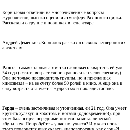
Корниловы ответили на многочисленные вопросы
журналистов, высоко оценили атмосферу Рязанского цирка.
Рассказали о труппе и новинках в репертуаре.
Андрей Деменьтев-Корнилов рассказал о своих четвероногих
артистках.
Ранго
– самая старшая артистка слоновьего квартета, ей уже
54 года (кстати, возраст слонов равносилен человеческому).
Она не только предводитель группы, но и признанная
кинозвезда – на ее счету более 50 ролей в кино. А еще она в
силу возраста отличается мудростью и покладистостью.
Герда
– очень застенчивая и утонченная, ей 21 год. Она умеет
крутить хулахуп и хоботом, и ногами (одновременно!), при
этом балансируя передними ногами на металлической
«бутылке». Попробуйте – у вас получится? И у кого после
этого повернется язык сказать «неповоротлив, как слон»?!