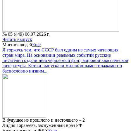
№ 05 (449) 06.07.2026 г.
Читать выпуск
Мнения людей
Еще
Я горжусь тем, что СССР был одним из самых читающих
стран мира. На основании реальных событий русские
писатели создали неисчерпаемый фонд мировой классической
литературы. Книги выпускали миллионными тиражами по
баснословно низким...
В будущее из прошлого и настоящего – 2
Лидия Горазеева, заслуженный врач РФ
Недвижимость и ЖКХ
Еще