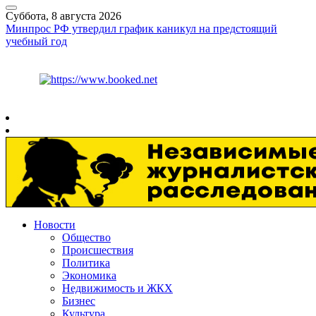
Суббота, 8 августа 2026
Минпрос РФ утвердил график каникул на предстоящий
учебный год
Курс ЦБ
$
82.17
€
94.84
Рязань
+
26°
C
Новости
Общество
Происшествия
Политика
Экономика
Недвижимость и ЖКХ
Бизнес
Культура