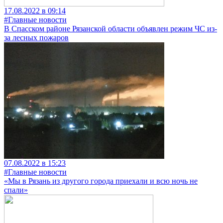
17.08.2022 в 09:14
#Главные новости
В Спасском районе Рязанской области объявлен режим ЧС из-
за лесных пожаров
07.08.2022 в 15:23
#Главные новости
«Мы в Рязань из другого города приехали и всю ночь не
спали»