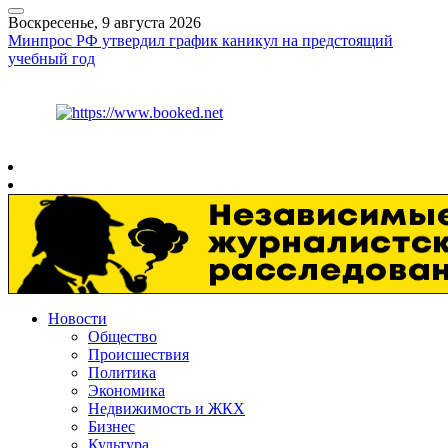
Воскресенье, 9 августа 2026
Минпрос РФ утвердил график каникул на предстоящий
учебный год
Курс ЦБ
$
82.17
€
94.84
Рязань
+
26°
C
Новости
Общество
Происшествия
Политика
Экономика
Недвижимость и ЖКХ
Бизнес
Культура