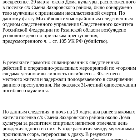
воскресенье, 29 марта, около Дома культуры, расположенного
в поселке с/х Смена Захаровского района, было обнаружено
тело мужчины с признаками насильственной смерти. По
данному факту Михайловским межрайонным следственным
отделом следственного управления Следственного комитета
Российской Федерации по Рязанской области возбуждено
уголовное дело по признакам преступления,
предусмотренного ч. 1 ст. 105 УК РФ (убийство).
В результате грамотно спланированных следственных
действий и оперативно-розыскных мероприятий по «горячим
следам» установили личность погибшего – 30-летнего
местного жителя и задержали подозреваемого в совершении
данного преступления. Им оказался 31-летний односельчанин
погибшего мужчины.
По данным следствия, в ночь на 29 марта два ранее знакомых
жителя поселка с/х Смена Захаровского района около Дома
культуры за распитием спиртных напитков отмечали день
рождения одного из них. В ходе распития между мужчинами
произошла ссора, переросшая в драку. В результате
именинник получил ножевое ранение в область живота, а