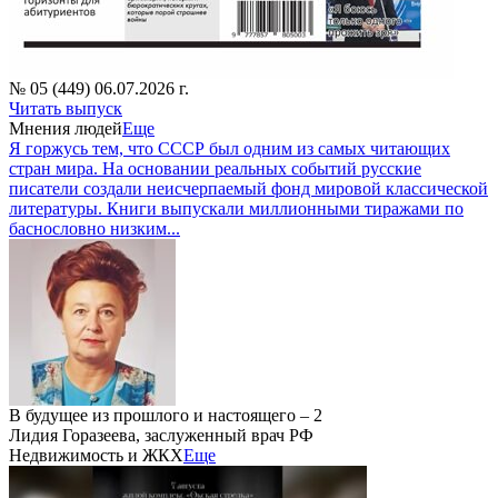
№ 05 (449) 06.07.2026 г.
Читать выпуск
Мнения людей
Еще
Я горжусь тем, что СССР был одним из самых читающих
стран мира. На основании реальных событий русские
писатели создали неисчерпаемый фонд мировой классической
литературы. Книги выпускали миллионными тиражами по
баснословно низким...
В будущее из прошлого и настоящего – 2
Лидия Горазеева, заслуженный врач РФ
Недвижимость и ЖКХ
Еще