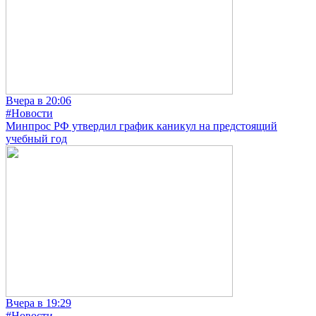
Вчера в 20:06
#Новости
Минпрос РФ утвердил график каникул на предстоящий
учебный год
Вчера в 19:29
#Новости