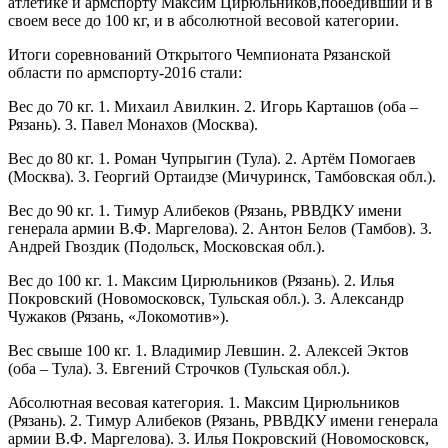
атлетике и армспорту Максим Цирюльников,победивший и в
своем весе до 100 кг, и в абсолютной весовой категории.
Итоги соревнований Открытого Чемпионата Рязанской
области по армспорту-2016 стали:
Вес до 70 кг. 1. Михаил Авилкин. 2. Игорь Карташов (оба –
Рязань). 3. Павел Монахов (Москва).
Вес до 80 кг. 1. Роман Чупрыгин (Тула). 2. Артём Помогаев
(Москва). 3. Георгий Ортаидзе (Мичуринск, Тамбовская обл.).
Вес до 90 кг. 1. Тимур Алибеков (Рязань, РВВДКУ имени
генерала армии В.Ф. Маргелова). 2. Антон Белов (Тамбов). 3.
Андрей Гвоздик (Подольск, Московская обл.).
Вес до 100 кг. 1. Максим Цирюльников (Рязань). 2. Илья
Покровский (Новомосковск, Тульская обл.). 3. Александр
Чужаков (Рязань, «Локомотив»).
Вес свыше 100 кг. 1. Владимир Левшин. 2. Алексей Эктов
(оба – Тула). 3. Евгений Строчков (Тульская обл.).
Абсолютная весовая категория. 1. Максим Цирюльников
(Рязань). 2. Тимур Алибеков (Рязань, РВВДКУ имени генерала
армии В.Ф. Маргелова). 3. Илья Покровский (Новомосковск,