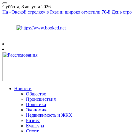
Суббота, 8 августа 2026
На «Окской стрелке» в Рязани широко отметили 70-й День стро
Курс ЦБ
$
82.17
€
94.84
Рязань
+
26°
C
Новости
Общество
Происшествия
Политика
Экономика
Недвижимость и ЖКХ
Бизнес
Культура
Спорт