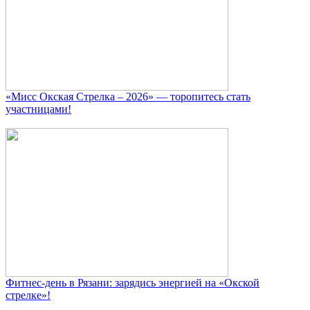
«Мисс Окская Стрелка – 2026» — торопитесь стать
участницами!
Фитнес‑день в Рязани: зарядись энергией на «Окской
стрелке»!