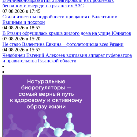
В Минэкономразвития отреагировали на проблемы с
бензином и очереди на рязанских АЗС
07.08.2026 в 17:45
Стали известны подробности прощания с Валентином
Евкиным и похорон
04.08.2026 в 18:57
В Рязани обрушилась крыша жилого дома на улице Юннатов
07.08.2026 в 15:20
Не стало Валентина Евкина – фотолетописца всея Рязани
04.08.2026 в 15:57
Челябинец Евгений Алексеев возглавил аппарат губернатора
и правительства Рязанской области