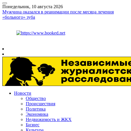
Понедельник, 10 августа 2026
Мужчина оказался в реанимации после месяца лечения
«больного» зуба
Курс ЦБ
$
82.17
€
94.84
Рязань
+
21°
C
Новости
Общество
Происшествия
Политика
Экономика
Недвижимость и ЖКХ
Бизнес
Культура