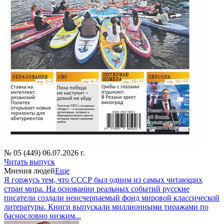
№ 05 (449) 06.07.2026 г.
Читать выпуск
Мнения людей
Еще
Я горжусь тем, что СССР был одним из самых читающих
стран мира. На основании реальных событий русские
писатели создали неисчерпаемый фонд мировой классической
литературы. Книги выпускали миллионными тиражами по
баснословно низким...