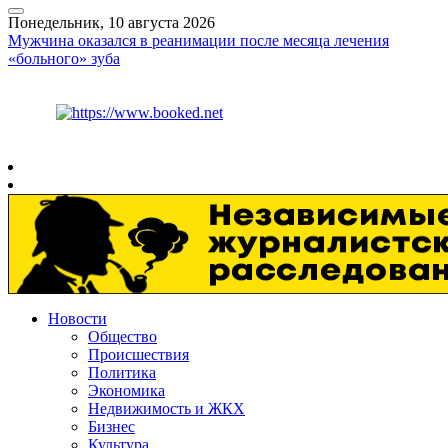
Понедельник, 10 августа 2026
Мужчина оказался в реанимации после месяца лечения
«больного» зуба
Курс ЦБ
$
82.17
€
94.84
Рязань
+
22°
C
Новости
Общество
Происшествия
Политика
Экономика
Недвижимость и ЖКХ
Бизнес
Культура