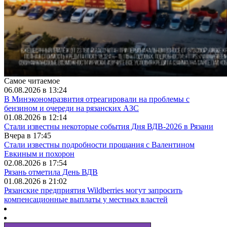
Самое читаемое
06.08.2026 в 13:24
В Минэкономразвития отреагировали на проблемы с
бензином и очереди на рязанских АЗС
01.08.2026 в 12:14
Стали известны некоторые события Дня ВДВ-2026 в Рязани
Вчера в 17:45
Стали известны подробности прощания с Валентином
Евкиным и похорон
02.08.2026 в 17:54
Рязань отметила День ВДВ
01.08.2026 в 21:02
Рязанские предприятия Wildberries могут запросить
компенсационные выплаты у местных властей