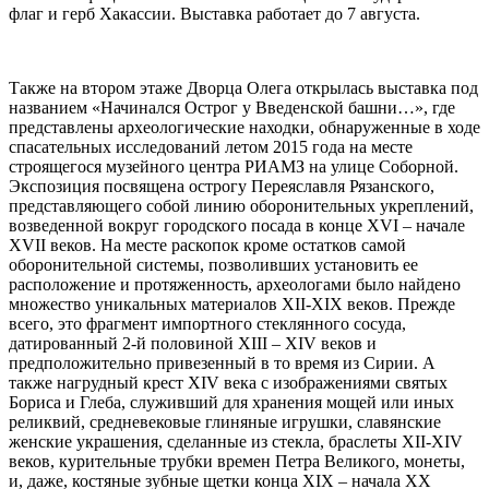
флаг и герб Хакассии. Выставка работает до 7 августа.
Также на втором этаже Дворца Олега открылась выставка под
названием «Начинался Острог у Введенской башни…», где
представлены археологические находки, обнаруженные в ходе
спасательных исследований летом 2015 года на месте
строящегося музейного центра РИАМЗ на улице Соборной.
Экспозиция посвящена острогу Переяславля Рязанского,
представляющего собой линию оборонительных укреплений,
возведенной вокруг городского посада в конце XVI – начале
XVII веков. На месте раскопок кроме остатков самой
оборонительной системы, позволивших установить ее
расположение и протяженность, археологами было найдено
множество уникальных материалов XII-XIX веков. Прежде
всего, это фрагмент импортного стеклянного сосуда,
датированный 2-й половиной XIII – XIV веков и
предположительно привезенный в то время из Сирии. А
также нагрудный крест XIV века с изображениями святых
Бориса и Глеба, служивший для хранения мощей или иных
реликвий, средневековые глиняные игрушки, славянские
женские украшения, сделанные из стекла, браслеты XII-XIV
веков, курительные трубки времен Петра Великого, монеты,
и, даже, костяные зубные щетки конца XIX – начала XX