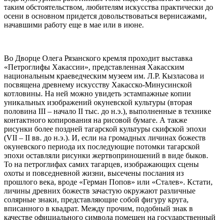
таким обстоятельством, любителям искусства практически до
осени в основном придется довольствоваться вернисажами,
начавшими работу еще в мае или в июне.
Во Дворце Олега Рязанского кремля проходит выставка
«Петроглифы Хакассии», представленная Хакасским
национальным краеведческим музеем им. Л.Р. Кызласова и
посвящена древнему искусству Хакасско-Минусинской
котловины. На ней можно увидеть эстампажные копии
уникальных изображений окуневской культуры (вторая
половина III – начало II тыс. до н.э.), выполненные в технике
контактного копирования на рисовой бумаге. А также
рисунки более поздней тагарской культуры скифской эпохи
(VII – II вв. до н.э.). И, если на громадных личинах божеств
окуневского периода их последующие потомки тагарской
эпохи оставляли рисунки жертвоприношений в виде быков.
То на петроглифах самих тагарцев, изображающих сцены
охоты и повседневной жизни, высечены послания из
прошлого века, вроде «Герман Попов» или «Сталев». Кстати,
личины древних божеств зачастую окружают различные
солярные знаки, представляющие собой фигуру круга,
вписанного в квадрат. Между прочим, подобный знак в
качестве официального символа помещен на государственный