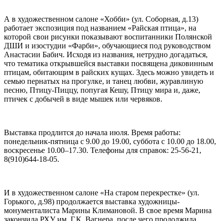
А в художественном салоне «Хобби» (ул. Соборная, д.13)
работает экспозиция под названием «Райская птица», на
которой свои рисунки показывают воспитанники Полянской
ДШИ и изостудии «Фарби», обучающиеся под руководством
Анастасии Бабич. Исходя из названия, нетрудно догадаться,
что тематика открывшейся выставки посвящена диковинным
птицам, обитающим в райских кущах. Здесь можно увидеть и
семью пернатых на прогулке, и танец любви, журавлиную
песню, Птицу-Пиццу, попугая Кешу, Птицу мира и, даже,
птичек с добычей в виде мышек или червяков.
Выставка продлится до начала июля. Время работы:
понедельник-пятница с 9.00 до 19.00, суббота с 10.00 до 18.00,
воскресенье 10.00–17.30. Телефоны для справок: 25-56-21,
8(910)644-18-05.
И в художественном салоне «На старом перекрестке» (ул.
Горького, д.98) продолжается выставка художницы-
монументалиста Марины Климановой. В свое время Марина
закончила РХУ им. Г.К. Вагнера, после чего продолжила