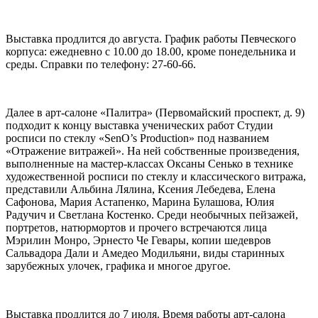
Выставка продлится до августа. График работы Певческого
корпуса: ежедневно с 10.00 до 18.00, кроме понедельника и
среды. Справки по телефону: 27-60-66.
Далее в арт-салоне «Палитра» (Первомайский проспект, д. 9)
подходит к концу выставка ученических работ Студии
росписи по стеклу «SenO’s Production» под названием
«Отражение витражей». На ней собственные произведения,
выполненные на мастер-классах Оксаны Сенько в технике
художественной росписи по стеклу и классического витража,
представили Альбина Лялина, Ксения Лебедева, Елена
Сафонова, Мария Астапенко, Марина Булашова, Юлия
Радучич и Светлана Костенко. Среди необычных пейзажей,
портретов, натюрмортов и прочего встречаются лица
Мэрилин Монро, Эрнесто Че Гевары, копии шедевров
Сальвадора Дали и Амедео Модильяни, виды старинных
зарубежных улочек, графика и многое другое.
Выставка продлится до 7 июля. Время работы арт-салона