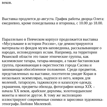
веков.
Выставка продлится до августа. График работы дворца Олега:
ежедневно, кроме понедельника и вторника, с 10.00 до 18.00.
Параллельно в Певческом корпусе продолжается выставка
«Мусульмане в истории России», где демонстрируются
материалы из фондов музея-заповедника, рассказывающие о
народах, исповедующих ислам. Например, на территории
Рязанской области это такие этнические группы, как
касимовские татары, татары-мишари, а также бастановская
группа, проживающая в окрестностях города Сасова и
занимающая обособленное положение. Среди предметов,
представленных на выставке, посетители увидят Коран в
нескольких экземплярах, надписи из него, коврик для
молений, татарскую, таджикскую и казахскую одежду,
украшения, предметы обихода, фотографии конца XIX –
начала XX веков, арабские дирхемы, золотоордынские
монеты и многое другое. К тому же экспозицию
иллюстрируют современные снимки и зарисовки художника-
этнографа Любови Милеевой.