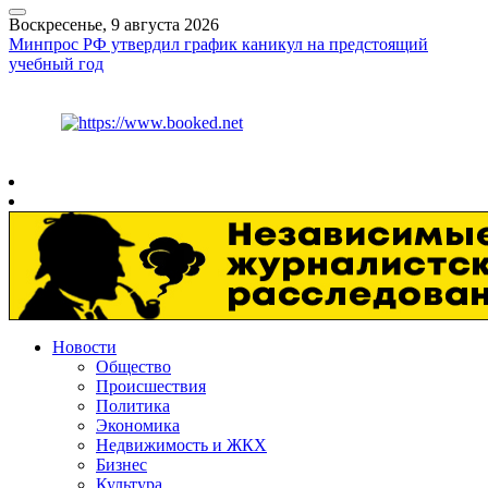
Воскресенье, 9 августа 2026
Минпрос РФ утвердил график каникул на предстоящий
учебный год
Курс ЦБ
$
82.17
€
94.84
Рязань
+
21°
C
Новости
Общество
Происшествия
Политика
Экономика
Недвижимость и ЖКХ
Бизнес
Культура