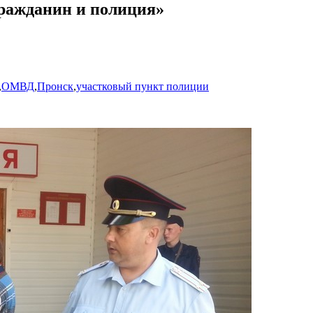
Гражданин и полиция»
,
ОМВД
,
Пронск
,
участковый пункт полиции