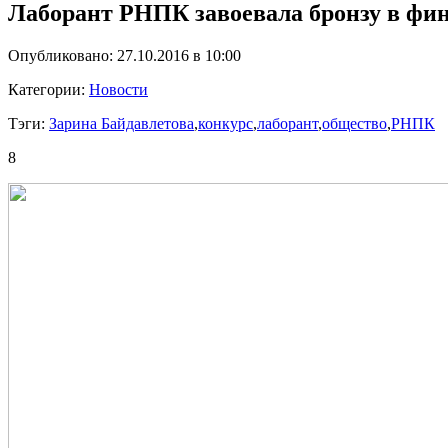
Лаборант РНПК завоевала бронзу в фи
Опубликовано: 27.10.2016 в 10:00
Категории:
Новости
Тэги:
Зарина Байдавлетова
,
конкурс
,
лаборант
,
общество
,
РНПК
8