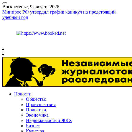
Воскресенье, 9 августа 2026
Минпрос РФ утвердил график каникул на предстоящий
учебный год
Курс ЦБ
$
82.17
€
94.84
Рязань
+
21°
C
Новости
Общество
Происшествия
Политика
Экономика
Недвижимость и ЖКХ
Бизнес
Культура